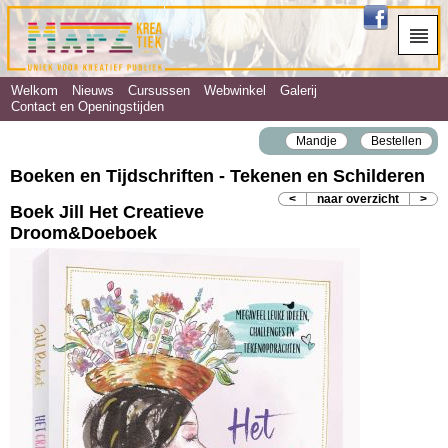
Welkom
Nieuws
Cursussen
Webwinkel
Galerij
Contact en Openingstijden
Mandje
Bestellen
Boeken en Tijdschriften - Tekenen en Schilderen
<
naar overzicht
>
Boek Jill Het Creatieve
Droom&Doeboek