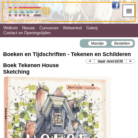
Welkom
Nieuws
Cursussen
Webwinkel
Galerij
Contact en Openingstijden
Mandje
Bestellen
Boeken en Tijdschriften - Tekenen en Schilderen
<
naar overzicht
>
Boek Tekenen House
Sketching