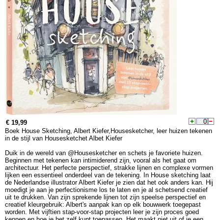
€ 19,99
Boek House Sketching, Albert Kiefer,Housesketcher, leer huizen tekenen
in de stijl van Housesketchet Albet Kiefer
Duik in de wereld van @Housesketcher en schets je favoriete huizen.
Beginnen met tekenen kan intimiderend zijn, vooral als het gaat om
architectuur. Het perfecte perspectief, strakke lijnen en complexe vormen
lijken een essentieel onderdeel van de tekening. In House sketching laat
de Nederlandse illustrator Albert Kiefer je zien dat het ook anders kan. Hij
moedigt je aan je perfectionisme los te laten en je al schetsend creatief
uit te drukken. Van zijn sprekende lijnen tot zijn speelse perspectief en
creatief kleurgebruik: Albert's aanpak kan op elk bouwwerk toegepast
worden. Met vijftien stap-voor-stap projecten leer je zijn proces goed
kennen en hoe je het zelf kunt toepassen. Het maakt niet uit of je een