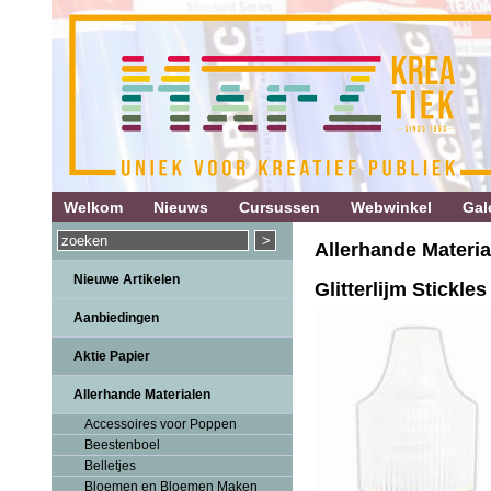
Welkom
Nieuws
Cursussen
Webwinkel
Gale
Allerhande Material
Nieuwe Artikelen
Glitterlijm Stickle
Aanbiedingen
Aktie Papier
Allerhande Materialen
Accessoires voor Poppen
Beestenboel
Belletjes
Bloemen en Bloemen Maken