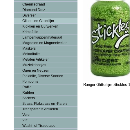
Chenilledraad
Diamond Dotz
Diversen
Glitters en Glitterlijm
Klokken en Uurwerken
Krimpfolie
Lampenkappenmateriaal
Magneten en Magneetvellen
Maskers
Metaalfolie
Metalen Artikelen
Muziekdoosjes
Ogen en Neuzen
Plakfolie, Diverse Soorten
Pompoms
Ranger Glitterlijm Stickle
Raffia
Rubber
Stickers
Strass, Plakstrass en -Parels
Transparante Artikelen
Veren
Vilt
Washi- of Tissuetape