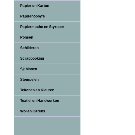
Papier en Karton
Papierhobby's
Papiermaché en Styropor
Ponsen
Schilderen
Scrapbooking
Sjablonen
Stempelen
Tekenen en Kleuren
Textiel en Handwerken
Wol en Garens