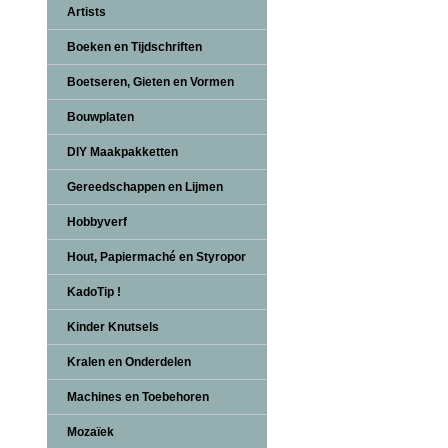
Artists
Boeken en Tijdschriften
Boetseren, Gieten en Vormen
Bouwplaten
DIY Maakpakketten
Gereedschappen en Lijmen
Hobbyverf
Hout, Papiermaché en Styropor
KadoTip !
Kinder Knutsels
Kralen en Onderdelen
Machines en Toebehoren
Mozaïek