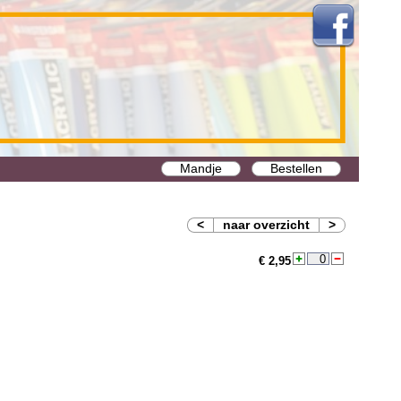
Mandje
Bestellen
<
naar overzicht
>
€ 2,95