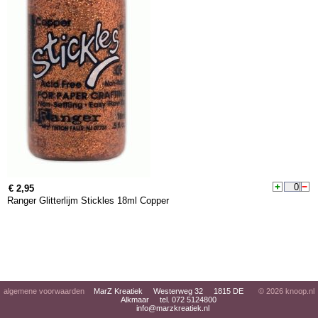
€ 2,95
Ranger Glitterlijm Stickles 18ml Copper
algemene voorwaarden
MarZ Kreatiek Westerweg 32 1815 DE
© 2026
knoop.nl
Alkmaar tel. 072 5124800
info@marzkreatiek.nl