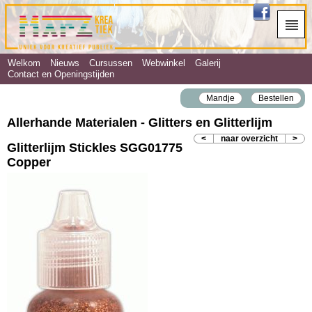
Welkom
Nieuws
Cursussen
Webwinkel
Galerij
Contact en Openingstijden
Mandje
Bestellen
Allerhande Materialen - Glitters en Glitterlijm
<
naar overzicht
>
Glitterlijm Stickles SGG01775
Copper