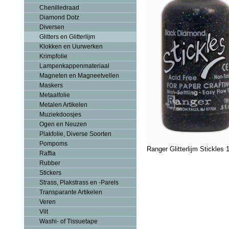
Chenilledraad
Diamond Dotz
Diversen
Glitters en Glitterlijm
Klokken en Uurwerken
Krimpfolie
Lampenkappenmateriaal
Magneten en Magneetvellen
Maskers
Metaalfolie
Metalen Artikelen
Muziekdoosjes
Ogen en Neuzen
Plakfolie, Diverse Soorten
Pompoms
Ranger Glitterlijm Stickle
Raffia
Rubber
Stickers
Strass, Plakstrass en -Parels
Transparante Artikelen
Veren
Vilt
Washi- of Tissuetape