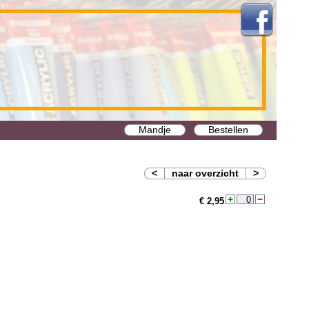
Mandje
Bestellen
<
naar overzicht
>
€ 2,95