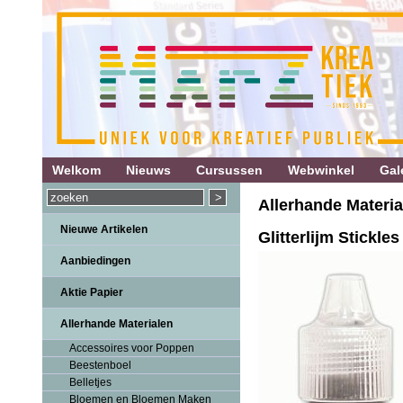
Welkom
Nieuws
Cursussen
Webwinkel
Gale
Allerhande Material
Nieuwe Artikelen
Glitterlijm Stick
Aanbiedingen
Aktie Papier
Allerhande Materialen
Accessoires voor Poppen
Beestenboel
Belletjes
Bloemen en Bloemen Maken