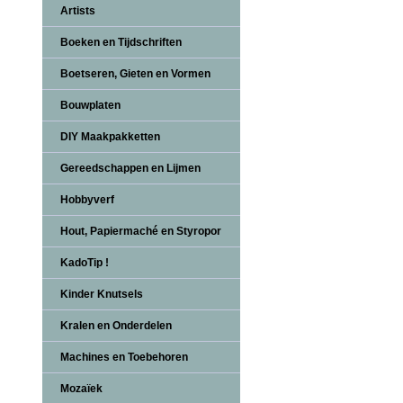
Artists
Boeken en Tijdschriften
Boetseren, Gieten en Vormen
Bouwplaten
DIY Maakpakketten
Gereedschappen en Lijmen
Hobbyverf
Hout, Papiermaché en Styropor
KadoTip !
Kinder Knutsels
Kralen en Onderdelen
Machines en Toebehoren
Mozaïek