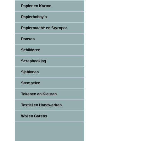
Papier en Karton
Papierhobby's
Papiermaché en Styropor
Ponsen
Schilderen
Scrapbooking
Sjablonen
Stempelen
Tekenen en Kleuren
Textiel en Handwerken
Wol en Garens