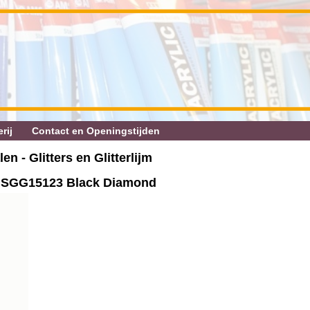
rij
Contact en Openingstijden
en - Glitters en Glitterlijm
les SGG15123 Black Diamond