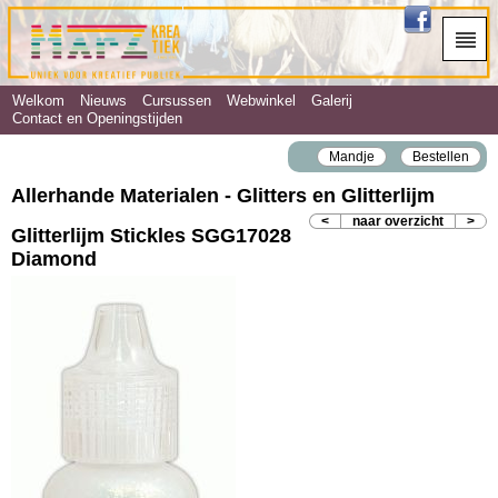
Welkom
Nieuws
Cursussen
Webwinkel
Galerij
Contact en Openingstijden
Mandje
Bestellen
Allerhande Materialen - Glitters en Glitterlijm
<
naar overzicht
>
Glitterlijm Stickles SGG17028
Diamond