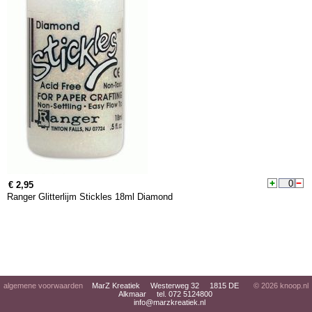
€ 2,95
Ranger Glitterlijm Stickles 18ml Diamond
algemene voorwaarden
MarZ Kreatiek Westerweg 32 1815 DE
© 2026
knoop.nl
Alkmaar tel. 072 5124800
info@marzkreatiek.nl