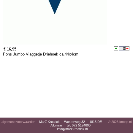
€ 16,95
Pons Jumbo Vlaggetje Driehoek ca.44x4cm
algemene voorwaarden
MarZ Kreatiek Westerweg 32 1815 DE
© 2026
knoop.nl
Alkmaar tel. 072 5124800
info@marzkreatiek.nl