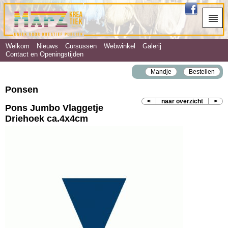
Welkom
Nieuws
Cursussen
Webwinkel
Galerij
Contact en Openingstijden
Mandje
Bestellen
Ponsen
<
naar overzicht
>
Pons Jumbo Vlaggetje
Driehoek ca.4x4cm