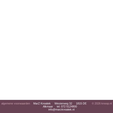
algemene voorwaarden
MarZ Kreatiek Westerweg 32 1815 DE
© 2026
knoop.nl
Alkmaar tel. 072 5124800
info@marzkreatiek.nl