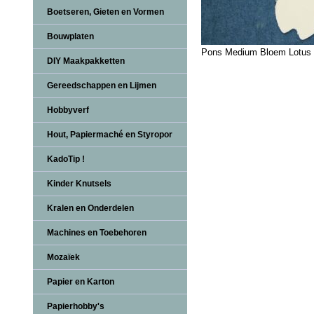
Boetseren, Gieten en Vormen
Bouwplaten
Pons Medium Bloem Lotus
DIY Maakpakketten
Gereedschappen en Lijmen
Hobbyverf
Hout, Papiermaché en Styropor
KadoTip !
Kinder Knutsels
Kralen en Onderdelen
Machines en Toebehoren
Mozaïek
Papier en Karton
Papierhobby's