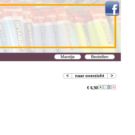
Mandje
Bestellen
<
naar overzicht
>
€ 6,50