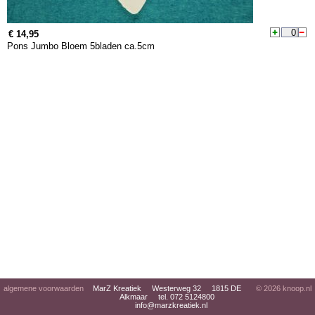
€ 14,95
Pons Jumbo Bloem 5bladen ca.5cm
algemene voorwaarden
MarZ Kreatiek Westerweg 32 1815 DE
© 2026
knoop.nl
Alkmaar tel. 072 5124800
info@marzkreatiek.nl