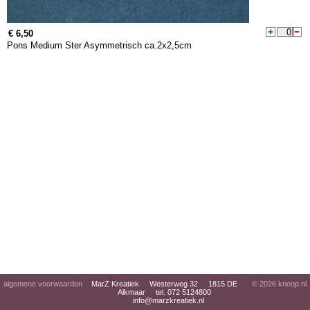
€ 6,50
Pons Medium Ster Asymmetrisch ca.2x2,5cm
algemene voorwaarden
MarZ Kreatiek Westerweg 32 1815 DE
© 2026
knoop.nl
Alkmaar tel. 072 5124800
info@marzkreatiek.nl