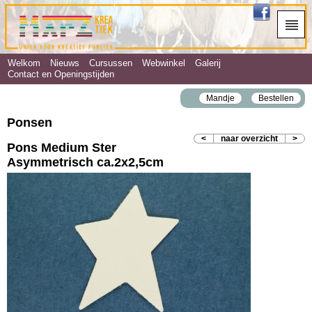
Welkom
Nieuws
Cursussen
Webwinkel
Galerij
Contact en Openingstijden
Mandje
Bestellen
Ponsen
<
naar overzicht
>
Pons Medium Ster
Asymmetrisch ca.2x2,5cm