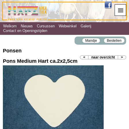
Welkom
Nieuws
Cursussen
Webwinkel
Galerij
Contact en Openingstijden
Mandje
Bestellen
Ponsen
<
naar overzicht
>
Pons Medium Hart ca.2x2,5cm