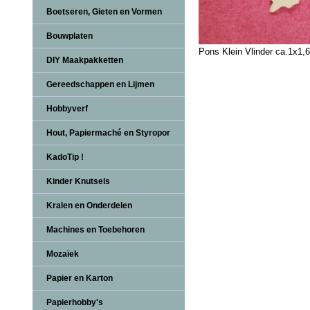
Boetseren, Gieten en Vormen
Bouwplaten
Pons Klein Vlinder ca.1x1,
DIY Maakpakketten
Gereedschappen en Lijmen
Hobbyverf
Hout, Papiermaché en Styropor
KadoTip !
Kinder Knutsels
Kralen en Onderdelen
Machines en Toebehoren
Mozaïek
Papier en Karton
Papierhobby's