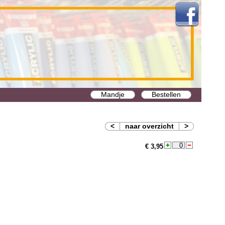
Mandje
Bestellen
<
naar overzicht
>
€ 3,95