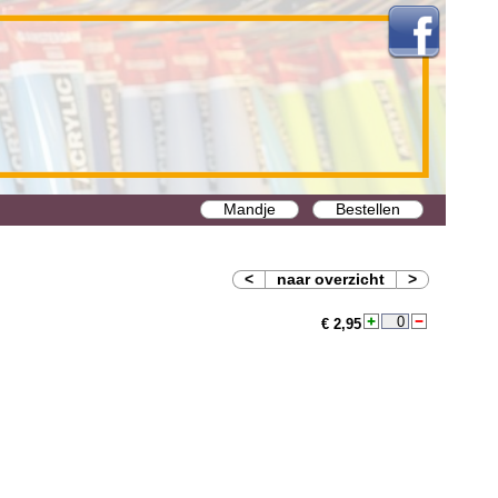
Mandje
Bestellen
<
naar overzicht
>
€ 2,95