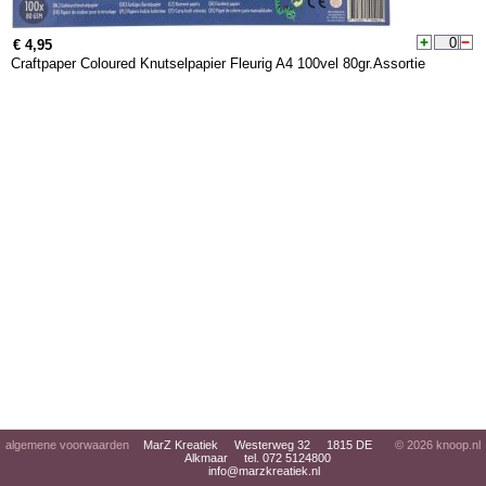
€ 4,95
Craftpaper Coloured Knutselpapier Fleurig A4 100vel 80gr.Assortie
algemene voorwaarden
MarZ Kreatiek Westerweg 32 1815 DE
© 2026
knoop.nl
Alkmaar tel. 072 5124800
info@marzkreatiek.nl