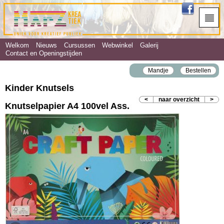
Welkom
Nieuws
Cursussen
Webwinkel
Galerij
Contact en Openingstijden
Mandje
Bestellen
Kinder Knutsels
<
naar overzicht
>
Knutselpapier A4 100vel Ass.