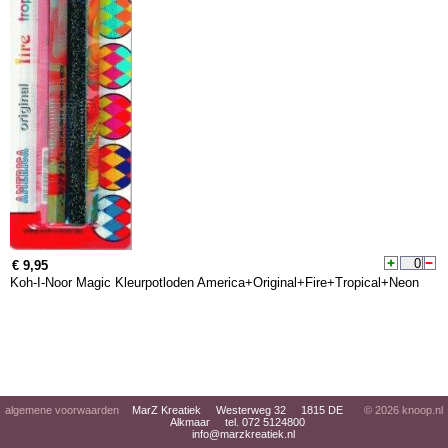
€ 9,95
Koh-I-Noor Magic Kleurpotloden America+Original+Fire+Tropical+Neon
algemene voorwaarden
MarZ Kreatiek Westerweg 32 1815 DE
© 2026
knoop.nl
Alkmaar tel. 072 5124800
info@marzkreatiek.nl