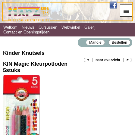
Welkom
Nieuws
Cursussen
Webwinkel
Galerij
Contact en Openingstijden
Mandje
Bestellen
Kinder Knutsels
<
naar overzicht
>
KIN Magic Kleurpotloden
5stuks