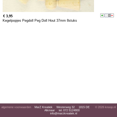
€ 3,95
Kegelpopjes Pegdoll Peg Doll Hout 37mm 8stuks
algemene voorwaarden
MarZ Kreatiek Westerweg 32 1815 DE
© 2026
knoop.nl
Alkmaar tel. 072 5124800
info@marzkreatiek.nl