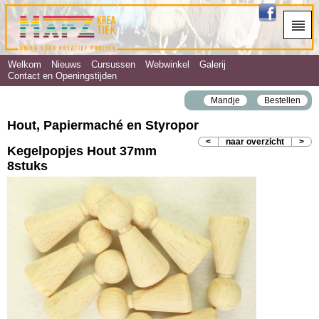
Welkom
Nieuws
Cursussen
Webwinkel
Galerij
Contact en Openingstijden
Mandje
Bestellen
Hout, Papiermaché en Styropor
<
naar overzicht
>
Kegelpopjes Hout 37mm
8stuks