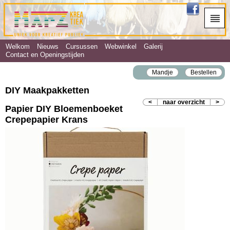
Welkom
Nieuws
Cursussen
Webwinkel
Galerij
Contact en Openingstijden
Mandje
Bestellen
DIY Maakpakketten
<
naar overzicht
>
Papier DIY Bloemenboeket
Crepepapier Krans