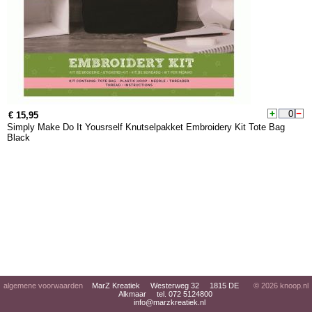
€ 15,95
Simply Make Do It Yousrself Knutselpakket Embroidery Kit Tote Bag
Black
algemene voorwaarden
MarZ Kreatiek Westerweg 32 1815 DE
© 2026
knoop.nl
Alkmaar tel. 072 5124800
info@marzkreatiek.nl