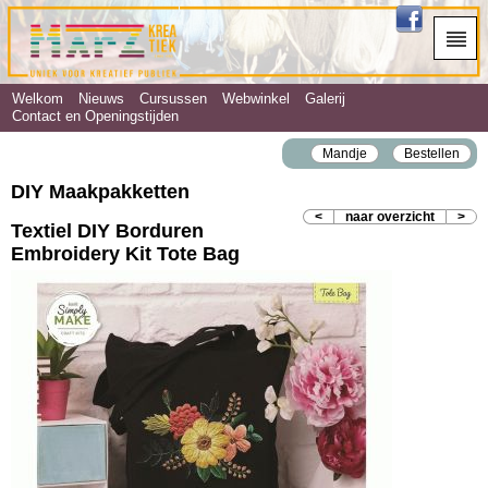
Welkom
Nieuws
Cursussen
Webwinkel
Galerij
Contact en Openingstijden
Mandje
Bestellen
DIY Maakpakketten
<
naar overzicht
>
Textiel DIY Borduren
Embroidery Kit Tote Bag