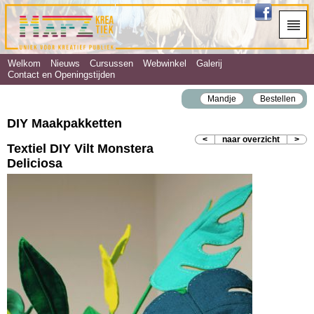
Welkom
Nieuws
Cursussen
Webwinkel
Galerij
Contact en Openingstijden
Mandje
Bestellen
DIY Maakpakketten
<
naar overzicht
>
Textiel DIY Vilt Monstera
Deliciosa