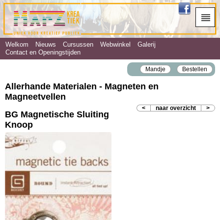
Welkom
Nieuws
Cursussen
Webwinkel
Galerij
Contact en Openingstijden
Mandje
Bestellen
Allerhande Materialen - Magneten en
Magneetvellen
<
naar overzicht
>
BG Magnetische Sluiting
Knoop