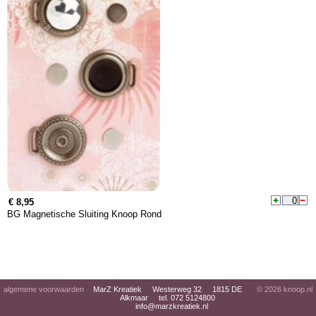
€ 8,95
BG Magnetische Sluiting Knoop Rond
algemene voorwaarden
MarZ Kreatiek Westerweg 32 1815 DE
© 2026
knoop.nl
Alkmaar tel. 072 5124800
info@marzkreatiek.nl