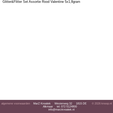
Glitter&Flitter Set Assortie Rood Valentine 5x1,8gram
algemene voorwaarden
MarZ Kreatiek Westerweg 32 1815 DE
© 2026
knoop.nl
Alkmaar tel. 072 5124800
info@marzkreatiek.nl