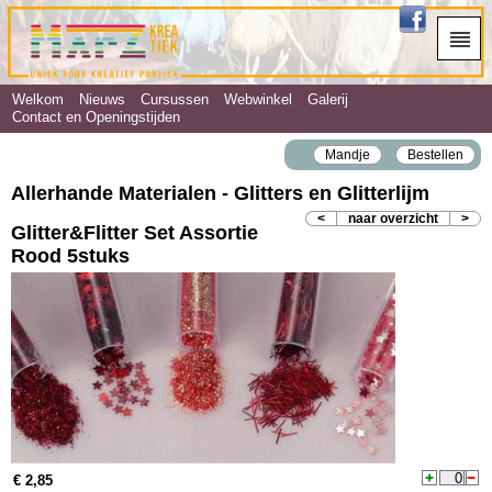
Welkom
Nieuws
Cursussen
Webwinkel
Galerij
Contact en Openingstijden
Mandje
Bestellen
Allerhande Materialen - Glitters en Glitterlijm
<
naar overzicht
>
Glitter&Flitter Set Assortie
Rood 5stuks
€ 2,85