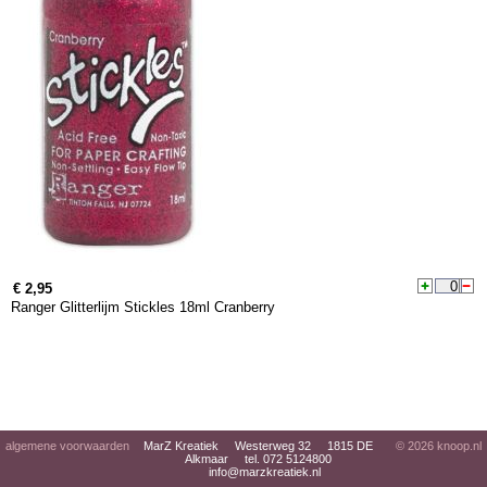
€ 2,95
Ranger Glitterlijm Stickles 18ml Cranberry
algemene voorwaarden
MarZ Kreatiek Westerweg 32 1815 DE
© 2026
knoop.nl
Alkmaar tel. 072 5124800
info@marzkreatiek.nl