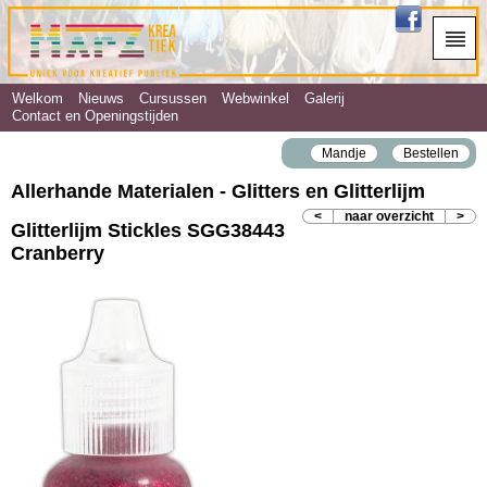
Welkom
Nieuws
Cursussen
Webwinkel
Galerij
Contact en Openingstijden
Mandje
Bestellen
Allerhande Materialen - Glitters en Glitterlijm
<
naar overzicht
>
Glitterlijm Stickles SGG38443
Cranberry