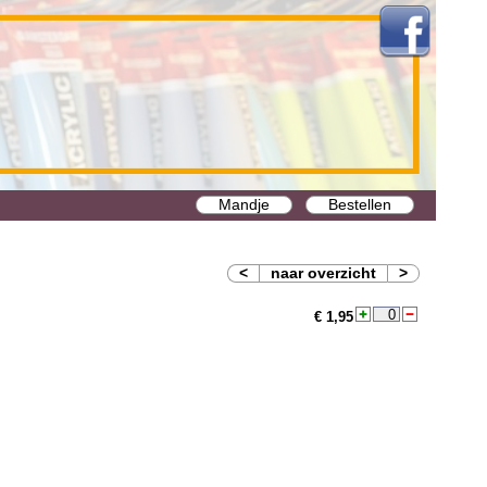
Mandje
Bestellen
<
naar overzicht
>
€ 1,95