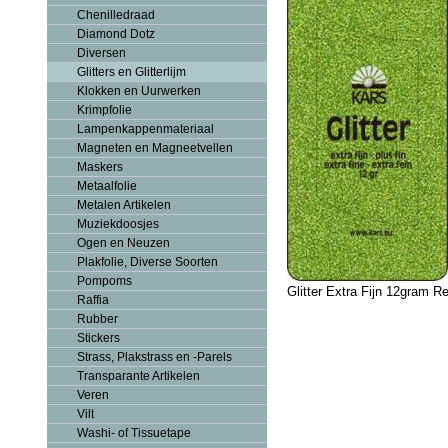
Chenilledraad
Diamond Dotz
Diversen
Glitters en Glitterlijm
Klokken en Uurwerken
Krimpfolie
Lampenkappenmateriaal
Magneten en Magneetvellen
Maskers
Metaalfolie
Metalen Artikelen
Muziekdoosjes
Ogen en Neuzen
Plakfolie, Diverse Soorten
Pompoms
Glitter Extra Fijn 12gram 
Raffia
Rubber
Stickers
Strass, Plakstrass en -Parels
Transparante Artikelen
Veren
Vilt
Washi- of Tissuetape