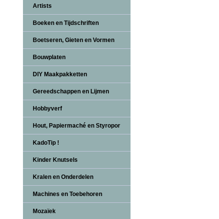
Artists
Boeken en Tijdschriften
Boetseren, Gieten en Vormen
Bouwplaten
DIY Maakpakketten
Gereedschappen en Lijmen
Hobbyverf
Hout, Papiermaché en Styropor
KadoTip !
Kinder Knutsels
Kralen en Onderdelen
Machines en Toebehoren
Mozaïek