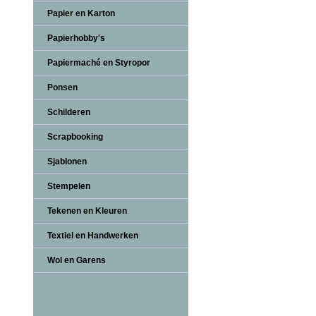
Papier en Karton
Papierhobby's
Papiermaché en Styropor
Ponsen
Schilderen
Scrapbooking
Sjablonen
Stempelen
Tekenen en Kleuren
Textiel en Handwerken
Wol en Garens