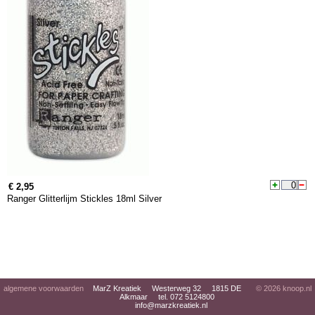
€ 2,95
Ranger Glitterlijm Stickles 18ml Silver
algemene voorwaarden
MarZ Kreatiek Westerweg 32 1815 DE
© 2026
knoop.nl
Alkmaar tel. 072 5124800
info@marzkreatiek.nl