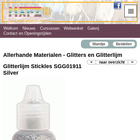
Welkom
Nieuws
Cursussen
Webwinkel
Galerij
Contact en Openingstijden
Mandje
Bestellen
Allerhande Materialen - Glitters en Glitterlijm
<
naar overzicht
>
Glitterlijm Stickles SGG01911
Silver