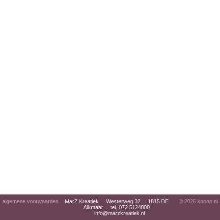
algemene voorwaarden
MarZ Kreatiek Westerweg 32 1815 DE
© 2026
knoop.nl
Alkmaar tel. 072 5124800
info@marzkreatiek.nl