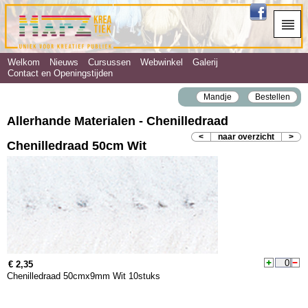
Welkom
Nieuws
Cursussen
Webwinkel
Galerij
Contact en Openingstijden
Mandje
Bestellen
Allerhande Materialen - Chenilledraad
<
naar overzicht
>
Chenilledraad 50cm Wit
€ 2,35
Chenilledraad 50cmx9mm Wit 10stuks