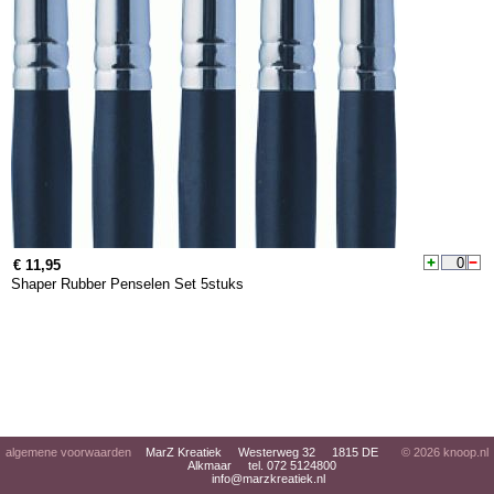
€ 11,95
Shaper Rubber Penselen Set 5stuks
algemene voorwaarden
MarZ Kreatiek Westerweg 32 1815 DE
© 2026
knoop.nl
Alkmaar tel. 072 5124800
info@marzkreatiek.nl