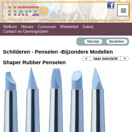
Welkom
Nieuws
Cursussen
Webwinkel
Galerij
Contact en Openingstijden
Mandje
Bestellen
Schilderen - Penselen ‐Bijzondere Modellen
<
naar overzicht
>
Shaper Rubber Penselen