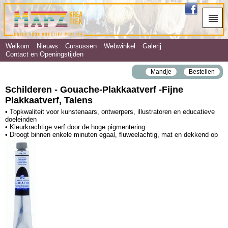
Welkom
Nieuws
Cursussen
Webwinkel
Galerij
Contact en Openingstijden
Mandje
Bestellen
Schilderen - Gouache‐Plakkaatverf ‐Fijne
Plakkaatverf, Talens
• Topkwaliteit voor kunstenaars, ontwerpers, illustratoren en educatieve
doeleinden
• Kleurkrachtige verf door de hoge pigmentering
• Droogt binnen enkele minuten egaal, fluweelachtig, mat en dekkend op