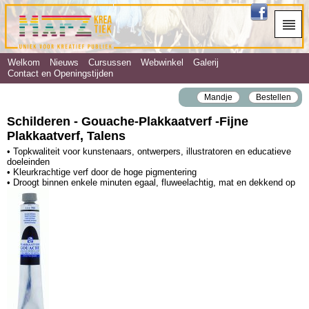
Welkom
Nieuws
Cursussen
Webwinkel
Galerij
Contact en Openingstijden
Mandje
Bestellen
Schilderen - Gouache‐Plakkaatverf ‐Fijne
Plakkaatverf, Talens
• Topkwaliteit voor kunstenaars, ontwerpers, illustratoren en educatieve
doeleinden
• Kleurkrachtige verf door de hoge pigmentering
• Droogt binnen enkele minuten egaal, fluweelachtig, mat en dekkend op