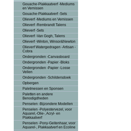
Gouache-Plakkaatverf -Mediums
en Vernissen
Gouache-Plakkaatverf -Sets
Olieverf -Mediums en Vernissen
Olieverf -Rembrandt Talens
Olieverf -Sets
Olieverf -Van Gogh, Talens
Olieverf -Winton, Winsor&Newton
Olieverf Watergedragen -Artisan -
Cobra
Ondergronden -Canvasboard
Ondergronden -Papier -Bloks
Ondergronden -Papier -Losse
Vellen
Ondergronden -Schildersdoek
Opbergen
Paletmessen en Sponsen
Paletten en andere
Benodigdheden
Penselen -Bijzondere Modellen
Penselen -Polyestervezel, voor
Aquarel,-Olie-, Acryl- en
Plakkaatverf
Penselen -Pony-Geitenhaar, voor
Aquarel-, Plakkaatverf en Ecoline