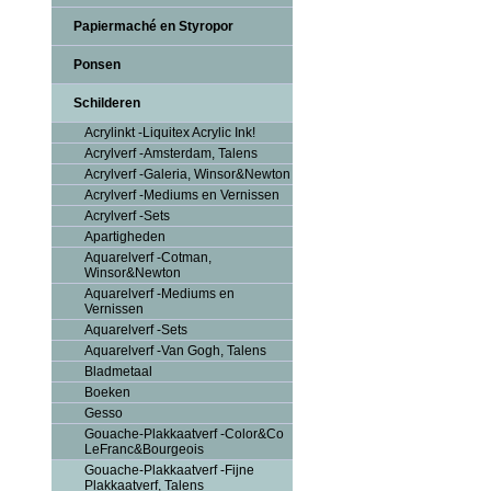
Papiermaché en Styropor
Ponsen
Schilderen
Acrylinkt -Liquitex Acrylic Ink!
Acrylverf -Amsterdam, Talens
Acrylverf -Galeria, Winsor&Newton
Acrylverf -Mediums en Vernissen
Acrylverf -Sets
Apartigheden
Aquarelverf -Cotman,
Winsor&Newton
Aquarelverf -Mediums en
Vernissen
Aquarelverf -Sets
Aquarelverf -Van Gogh, Talens
Bladmetaal
Boeken
Gesso
Gouache-Plakkaatverf -Color&Co
LeFranc&Bourgeois
Gouache-Plakkaatverf -Fijne
Plakkaatverf, Talens