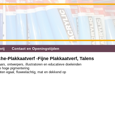
rij
Contact en Openingstijden
he‐Plakkaatverf ‐Fijne Plakkaatverf, Talens
aars, ontwerpers, illustratoren en educatieve doeleinden
de hoge pigmentering
uten egaal, fluweelachtig, mat en dekkend op