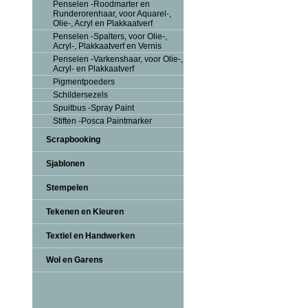
Penselen -Roodmarter en
Runderorenhaar, voor Aquarel-,
Olie-, Acryl en Plakkaatverf
Penselen -Spalters, voor Olie-,
Acryl-, Plakkaatverf en Vernis
Penselen -Varkenshaar, voor Olie-,
Acryl- en Plakkaatverf
Pigmentpoeders
Schildersezels
Spuitbus -Spray Paint
Stiften -Posca Paintmarker
Scrapbooking
Sjablonen
Stempelen
Tekenen en Kleuren
Textiel en Handwerken
Wol en Garens