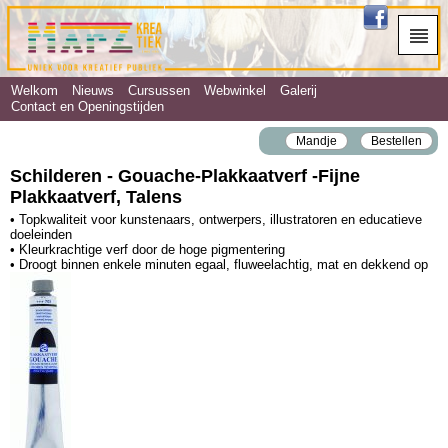
Welkom
Nieuws
Cursussen
Webwinkel
Galerij
Contact en Openingstijden
Mandje
Bestellen
Schilderen - Gouache‐Plakkaatverf ‐Fijne
Plakkaatverf, Talens
• Topkwaliteit voor kunstenaars, ontwerpers, illustratoren en educatieve
doeleinden
• Kleurkrachtige verf door de hoge pigmentering
• Droogt binnen enkele minuten egaal, fluweelachtig, mat en dekkend op