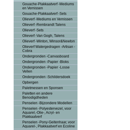
Gouache-Plakkaatverf -Mediums
en Vernissen
Gouache-Plakkaatverf -Sets
Olieverf -Mediums en Vernissen
Olieverf -Rembrandt Talens
Olieverf -Sets
Olieverf -Van Gogh, Talens
Olieverf -Winton, Winsor&Newton
Olieverf Watergedragen -Artisan -
Cobra
Ondergronden -Canvasboard
Ondergronden -Papier -Bloks
Ondergronden -Papier -Losse
Vellen
Ondergronden -Schildersdoek
Opbergen
Paletmessen en Sponsen
Paletten en andere
Benodigdheden
Penselen -Bijzondere Modellen
Penselen -Polyestervezel, voor
Aquarel,-Olie-, Acryl- en
Plakkaatverf
Penselen -Pony-Geitenhaar, voor
Aquarel-, Plakkaatverf en Ecoline