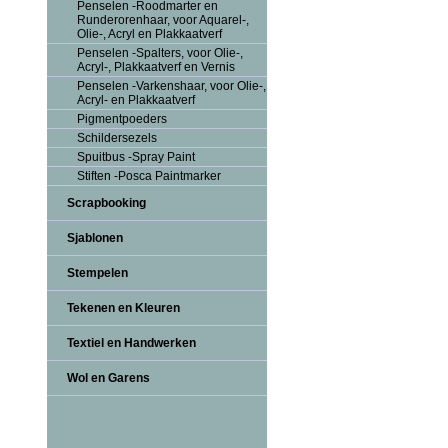
Penselen -Roodmarter en
Runderorenhaar, voor Aquarel-,
Olie-, Acryl en Plakkaatverf
Penselen -Spalters, voor Olie-,
Acryl-, Plakkaatverf en Vernis
Penselen -Varkenshaar, voor Olie-,
Acryl- en Plakkaatverf
Pigmentpoeders
Schildersezels
Spuitbus -Spray Paint
Stiften -Posca Paintmarker
Scrapbooking
Sjablonen
Stempelen
Tekenen en Kleuren
Textiel en Handwerken
Wol en Garens