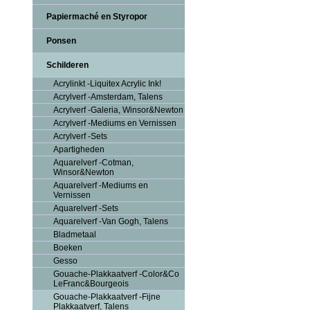
Papiermaché en Styropor
Ponsen
Schilderen
Acrylinkt -Liquitex Acrylic Ink!
Acrylverf -Amsterdam, Talens
Acrylverf -Galeria, Winsor&Newton
Acrylverf -Mediums en Vernissen
Acrylverf -Sets
Apartigheden
Aquarelverf -Cotman,
Winsor&Newton
Aquarelverf -Mediums en
Vernissen
Aquarelverf -Sets
Aquarelverf -Van Gogh, Talens
Bladmetaal
Boeken
Gesso
Gouache-Plakkaatverf -Color&Co
LeFranc&Bourgeois
Gouache-Plakkaatverf -Fijne
Plakkaatverf, Talens