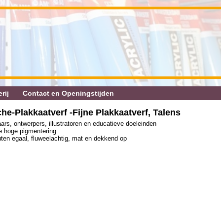
rij
Contact en Openingstijden
he‐Plakkaatverf ‐Fijne Plakkaatverf, Talens
aars, ontwerpers, illustratoren en educatieve doeleinden
de hoge pigmentering
uten egaal, fluweelachtig, mat en dekkend op