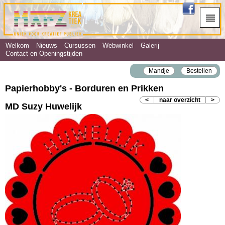
Welkom
Nieuws
Cursussen
Webwinkel
Galerij
Contact en Openingstijden
Mandje
Bestellen
Papierhobby's - Borduren en Prikken
<
naar overzicht
>
MD Suzy Huwelijk