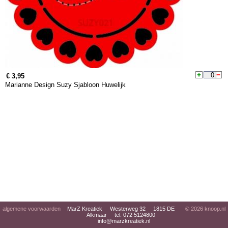
€ 3,95
Marianne Design Suzy Sjabloon Huwelijk
algemene voorwaarden
MarZ Kreatiek Westerweg 32 1815 DE
© 2026
knoop.nl
Alkmaar tel. 072 5124800
info@marzkreatiek.nl