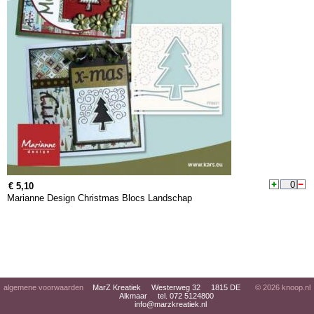
€ 5,10
Marianne Design Christmas Blocs Landschap
algemene voorwaarden
MarZ Kreatiek Westerweg 32 1815 DE
© 2026
knoop.nl
Alkmaar tel. 072 5124800
info@marzkreatiek.nl