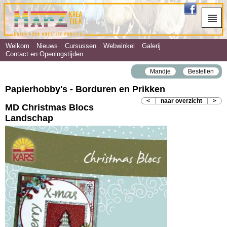
Welkom
Nieuws
Cursussen
Webwinkel
Galerij
Contact en Openingstijden
Mandje
Bestellen
Papierhobby's - Borduren en Prikken
<
naar overzicht
>
MD Christmas Blocs
Landschap