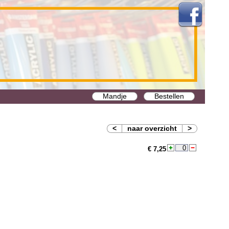
Mandje
Bestellen
<
naar overzicht
>
€ 7,25