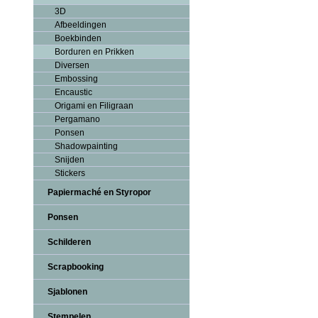
3D
Afbeeldingen
Boekbinden
Borduren en Prikken
Diversen
Embossing
Encaustic
Origami en Filigraan
Pergamano
Ponsen
Shadowpainting
Snijden
Stickers
Papiermaché en Styropor
Ponsen
Schilderen
Scrapbooking
Sjablonen
Stempelen