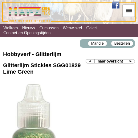
Welkom
Nieuws
Cursussen
Webwinkel
Galerij
Contact en Openingstijden
Mandje
Bestellen
Hobbyverf - Glitterlijm
<
naar overzicht
>
Glitterlijm Stickles SGG01829
Lime Green