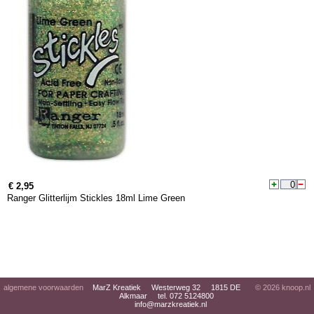
€ 2,95
Ranger Glitterlijm Stickles 18ml Lime Green
algemene voorwaarden
MarZ Kreatiek Westerweg 32 1815 DE
© 2026
knoop.nl
Alkmaar tel. 072 5124800
info@marzkreatiek.nl